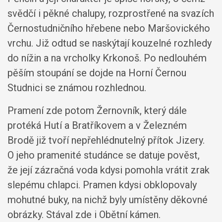
svědčí i pěkné chalupy, rozprostřené na svazích
Černostudničního hřebene nebo Maršovického
vrchu. Již odtud se naskýtají kouzelné rozhledy
do nížin a na vrcholky Krkonoš. Po nedlouhém
pěším stoupání se dojde na Horní Černou
Studnici se známou rozhlednou.
Pramení zde potom Žernovník, který dále
protéká Hutí a Bratříkovem a v Železném
Brodě již tvoří nepřehlédnutelný přítok Jizery.
O jeho pramenité studánce se datuje pověst,
že její zázračná voda kdysi pomohla vrátit zrak
slepému chlapci. Pramen kdysi obklopovaly
mohutné buky, na nichž byly umístěny děkovné
obrázky. Stával zde i Obětní kámen.