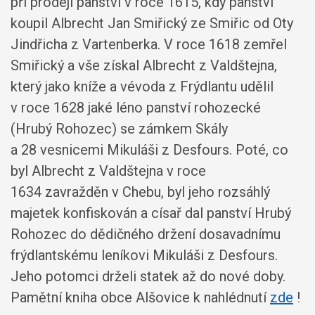
při prodeji panství v roce 1615, kdy panství
koupil Albrecht Jan Smiřický ze Smiřic od Oty
Jindřicha z Vartenberka. V roce 1618 zemřel
Smiřický a vše získal Albrecht z Valdštejna,
který jako kníže a vévoda z Frýdlantu udělil
v roce 1628 jaké léno panství rohozecké
(Hrubý Rohozec) se zámkem Skály
a 28 vesnicemi Mikuláši z Desfours. Poté, co
byl Albrecht z Valdštejna v roce
1634 zavražděn v Chebu, byl jeho rozsáhlý
majetek konfiskován a císař dal panství Hrubý
Rohozec do dědičného držení dosavadnímu
frýdlantskému leníkovi Mikuláši z Desfours.
Jeho potomci drželi statek až do nové doby.
Pamětní kniha obce Alšovice k nahlédnutí
zde
!