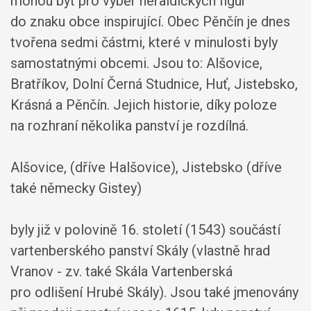
mohou být pro výběr heraldických figur
do znaku obce inspirující. Obec Pěnčín je dnes
tvořena sedmi částmi, které v minulosti byly
samostatnými obcemi. Jsou to: Alšovice,
Bratříkov, Dolní Černá Studnice, Huť, Jistebsko,
Krásná a Pěnčín. Jejich historie, díky poloze
na rozhraní několika panství je rozdílná.
Alšovice, (dříve Halšovice), Jistebsko (dříve
také německy Gistey)
byly již v polovině 16. století (1543) součástí
vartenberského panství Skály (vlastně hrad
Vranov - zv. také Skála Vartenberská
pro odlišení Hrubé Skály). Jsou také jmenovány