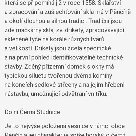
která se připomíná již v roce 1558. Sklářství
a zpracování a zušlechťování skla má v Pěnčíně
a okolí dlouhou a silnou tradici. Tradiční jsou
zde mačkárny skla, zv. drikety, zpracovávající
skleněné tyče na korále různých tvarů
a velikostí. Drikety jsou zcela specifické
a na první pohled identifikovatelné technické
stavby. Zděný přízemní domek s okny má
typickou siluetu tvořenou dvěma komíny
na koncích sedlové střechy a na jejím hřebeni
nástavbu, umožňující odvětrání vnitřku.
Dolní Černá Studnice
Je to nejvýše položená vesnice v rámci obce
Pěnčín a její charakter je spíše horský, o čemž