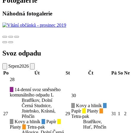
Fotogalerie
Náhodná fotogalerie
Svoz odpadu
Srpen
2026
Po
Út
St
Čt
Pá
So
Ne
28
14-denní svoz směsného
komunálního odpadu L
30
Bratříkov, Dolní
Černá Studnice,
Kovy a hliník
Jistebsko, Krásná,
Papír
Plasty
27
29
31
1
2
Pěnčín
Tetra-pak
Kovy a hliník
Papír
Bratříkov,
Plasty
Tetra-pak
Huť, Pěnčín
Alšovice, Dolní Černá