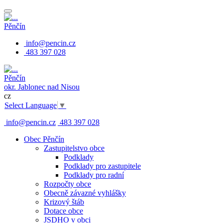
Pěnčín
info@pencin.cz
483 397 028
Pěnčín
okr. Jablonec nad Nisou
cz
Select Language
▼
info@pencin.cz
483 397 028
Obec Pěnčín
Zastupitelstvo obce
Podklady
Podklady pro zastupitele
Podklady pro radní
Rozpočty obce
Obecně závazné vyhlášky
Krizový štáb
Dotace obce
JSDHO v obci