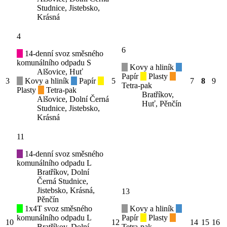
Studnice, Jistebsko,
Krásná
4
6
14-denní svoz směsného
komunálního odpadu S
Kovy a hliník
Alšovice, Huť
Papír
Plasty
3
Kovy a hliník
Papír
5
7
8
9
Tetra-pak
Plasty
Tetra-pak
Bratříkov,
Alšovice, Dolní Černá
Huť, Pěnčín
Studnice, Jistebsko,
Krásná
11
14-denní svoz směsného
komunálního odpadu L
Bratříkov, Dolní
Černá Studnice,
Jistebsko, Krásná,
13
Pěnčín
1x4T svoz směsného
Kovy a hliník
komunálního odpadu L
Papír
Plasty
10
12
14
15
16
Bratříkov, Dolní
Tetra-pak