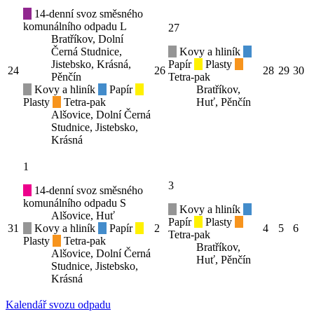
14-denní svoz směsného
komunálního odpadu L
27
Bratříkov, Dolní
Černá Studnice,
Kovy a hliník
Jistebsko, Krásná,
Papír
Plasty
24
26
28
29
30
Pěnčín
Tetra-pak
Kovy a hliník
Papír
Bratříkov,
Plasty
Tetra-pak
Huť, Pěnčín
Alšovice, Dolní Černá
Studnice, Jistebsko,
Krásná
1
3
14-denní svoz směsného
komunálního odpadu S
Kovy a hliník
Alšovice, Huť
Papír
Plasty
31
Kovy a hliník
Papír
2
4
5
6
Tetra-pak
Plasty
Tetra-pak
Bratříkov,
Alšovice, Dolní Černá
Huť, Pěnčín
Studnice, Jistebsko,
Krásná
Kalendář svozu odpadu