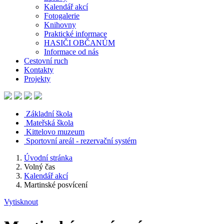
Kalendář akcí
Fotogalerie
Knihovny
Praktické informace
HASIČI OBČANŮM
Informace od nás
Cestovní ruch
Kontakty
Projekty
Základní škola
Mateřská škola
Kittelovo muzeum
Sportovní areál - rezervační systém
Úvodní stránka
Volný čas
Kalendář akcí
Martinské posvícení
Vytisknout