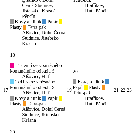
Černá Studnice,
Bratříkov,
Jistebsko, Krásná,
Huť, Pěnčín
Pěnčín
Kovy a hliník
Papír
Plasty
Tetra-pak
Alšovice, Dolní Černá
Studnice, Jistebsko,
Krásná
18
14-denní svoz směsného
komunálního odpadu S
20
Alšovice, Huť
1x4T svoz směsného
Kovy a hliník
komunálního odpadu S
Papír
Plasty
17
19
21
22
23
Alšovice, Huť
Tetra-pak
Kovy a hliník
Papír
Bratříkov,
Plasty
Tetra-pak
Huť, Pěnčín
Alšovice, Dolní Černá
Studnice, Jistebsko,
Krásná
25