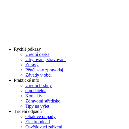
Rychlé odkazy
Úřední deska
Ubytování, stravování
Zprávy
Pěnčínský zpravodaj
Závady v obci
Praktické info
Úřední hodiny
e-podatelna
Kontakty
Zdravotní středisko
Tipy na výlet
Třídění odpadů
Obalové odpady
Elektroodpad
Osvětlovací zařízení