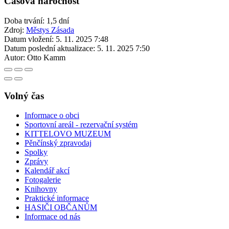
Časová náročnost
Doba trvání: 1,5 dní
Zdroj:
Městys Zásada
Datum vložení:
5. 11. 2025 7:48
Datum poslední aktualizace:
5. 11. 2025 7:50
Autor:
Otto Kamm
Volný čas
Informace o obci
Sportovní areál - rezervační systém
KITTELOVO MUZEUM
Pěnčínský zpravodaj
Spolky
Zprávy
Kalendář akcí
Fotogalerie
Knihovny
Praktické informace
HASIČI OBČANŮM
Informace od nás