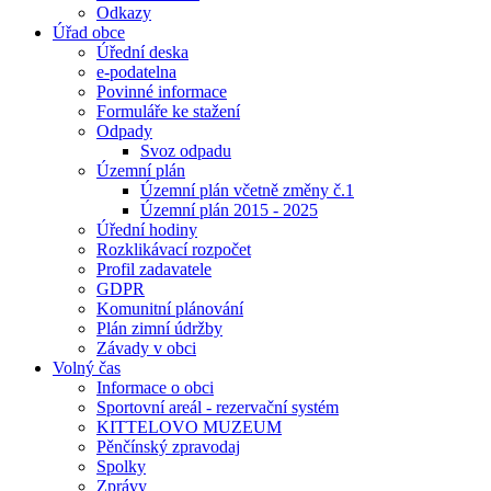
Odkazy
Úřad obce
Úřední deska
e-podatelna
Povinné informace
Formuláře ke stažení
Odpady
Svoz odpadu
Územní plán
Územní plán včetně změny č.1
Územní plán 2015 - 2025
Úřední hodiny
Rozklikávací rozpočet
Profil zadavatele
GDPR
Komunitní plánování
Plán zimní údržby
Závady v obci
Volný čas
Informace o obci
Sportovní areál - rezervační systém
KITTELOVO MUZEUM
Pěnčínský zpravodaj
Spolky
Zprávy