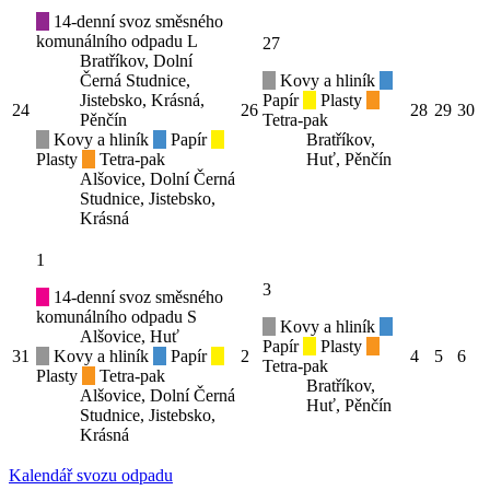
14-denní svoz směsného
komunálního odpadu L
27
Bratříkov, Dolní
Černá Studnice,
Kovy a hliník
Jistebsko, Krásná,
Papír
Plasty
24
26
28
29
30
Pěnčín
Tetra-pak
Kovy a hliník
Papír
Bratříkov,
Plasty
Tetra-pak
Huť, Pěnčín
Alšovice, Dolní Černá
Studnice, Jistebsko,
Krásná
1
3
14-denní svoz směsného
komunálního odpadu S
Kovy a hliník
Alšovice, Huť
Papír
Plasty
31
Kovy a hliník
Papír
2
4
5
6
Tetra-pak
Plasty
Tetra-pak
Bratříkov,
Alšovice, Dolní Černá
Huť, Pěnčín
Studnice, Jistebsko,
Krásná
Kalendář svozu odpadu