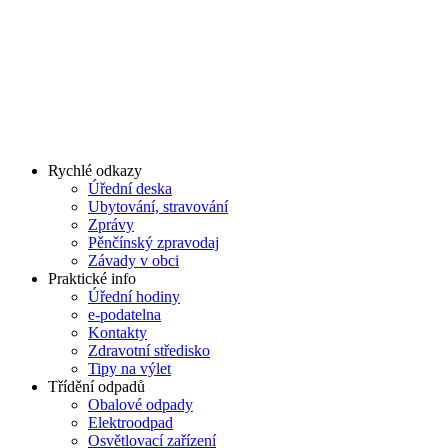
Rychlé odkazy
Úřední deska
Ubytování, stravování
Zprávy
Pěnčínský zpravodaj
Závady v obci
Praktické info
Úřední hodiny
e-podatelna
Kontakty
Zdravotní středisko
Tipy na výlet
Třídění odpadů
Obalové odpady
Elektroodpad
Osvětlovací zařízení