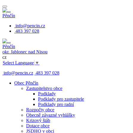
Pěnčín
info@pencin.cz
483 397 028
Pěnčín
okr. Jablonec nad Nisou
cz
Select Language
▼
info@pencin.cz
483 397 028
Obec Pěnčín
Zastupitelstvo obce
Podklady
Podklady pro zastupitele
Podklady pro radní
Rozpočty obce
Obecně závazné vyhlášky
Krizový štáb
Dotace obce
JSDHO v obci