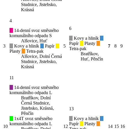
Studnice, Jistebsko,
Krásná
4
6
14-denní svoz směsného
komunálního odpadu S
Kovy a hliník
Alšovice, Huť
Papír
Plasty
3
Kovy a hliník
Papír
5
7
8
9
Tetra-pak
Plasty
Tetra-pak
Bratříkov,
Alšovice, Dolní Černá
Huť, Pěnčín
Studnice, Jistebsko,
Krásná
11
14-denní svoz směsného
komunálního odpadu L
Bratříkov, Dolní
Černá Studnice,
Jistebsko, Krásná,
13
Pěnčín
1x4T svoz směsného
Kovy a hliník
komunálního odpadu L
Papír
Plasty
10
12
14
15
16
Bratříkov, Dolní
Tetra-pak