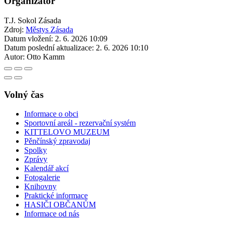
Organizátor
T.J. Sokol Zásada
Zdroj:
Městys Zásada
Datum vložení:
2. 6. 2026 10:09
Datum poslední aktualizace:
2. 6. 2026 10:10
Autor:
Otto Kamm
Volný čas
Informace o obci
Sportovní areál - rezervační systém
KITTELOVO MUZEUM
Pěnčínský zpravodaj
Spolky
Zprávy
Kalendář akcí
Fotogalerie
Knihovny
Praktické informace
HASIČI OBČANŮM
Informace od nás