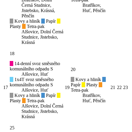
Černá Studnice,
Bratříkov,
Jistebsko, Krásná,
Huť, Pěnčín
Pěnčín
Kovy a hliník
Papír
Plasty
Tetra-pak
Alšovice, Dolní Černá
Studnice, Jistebsko,
Krásná
18
14-denní svoz směsného
komunálního odpadu S
20
Alšovice, Huť
1x4T svoz směsného
Kovy a hliník
komunálního odpadu S
Papír
Plasty
17
19
21
22
23
Alšovice, Huť
Tetra-pak
Kovy a hliník
Papír
Bratříkov,
Plasty
Tetra-pak
Huť, Pěnčín
Alšovice, Dolní Černá
Studnice, Jistebsko,
Krásná
25