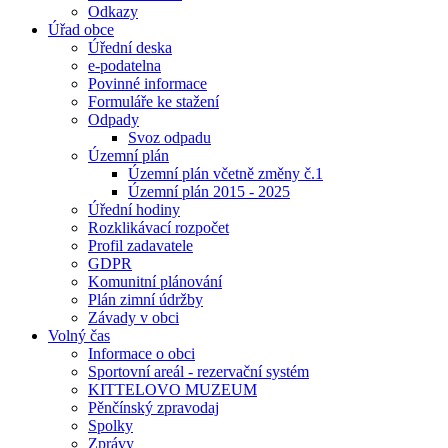
Odkazy
Úřad obce
Úřední deska
e-podatelna
Povinné informace
Formuláře ke stažení
Odpady
Svoz odpadu
Územní plán
Územní plán včetně změny č.1
Územní plán 2015 - 2025
Úřední hodiny
Rozklikávací rozpočet
Profil zadavatele
GDPR
Komunitní plánování
Plán zimní údržby
Závady v obci
Volný čas
Informace o obci
Sportovní areál - rezervační systém
KITTELOVO MUZEUM
Pěnčínský zpravodaj
Spolky
Zprávy