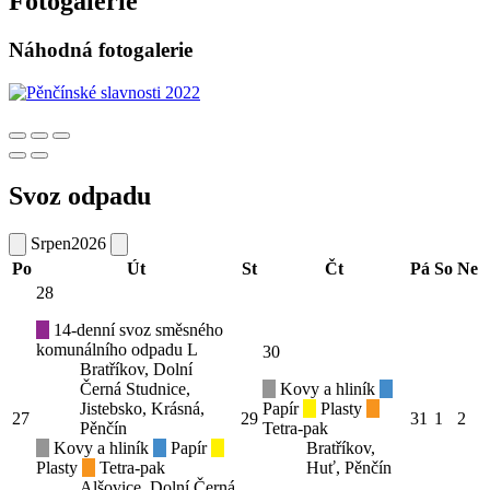
Fotogalerie
Náhodná fotogalerie
Svoz odpadu
Srpen
2026
Po
Út
St
Čt
Pá
So
Ne
28
14-denní svoz směsného
komunálního odpadu L
30
Bratříkov, Dolní
Černá Studnice,
Kovy a hliník
Jistebsko, Krásná,
Papír
Plasty
27
29
31
1
2
Pěnčín
Tetra-pak
Kovy a hliník
Papír
Bratříkov,
Plasty
Tetra-pak
Huť, Pěnčín
Alšovice, Dolní Černá