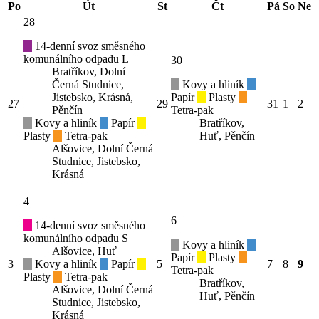
Po
Út
St
Čt
Pá
So
Ne
28
14-denní svoz směsného
komunálního odpadu L
30
Bratříkov, Dolní
Černá Studnice,
Kovy a hliník
Jistebsko, Krásná,
Papír
Plasty
27
29
31
1
2
Pěnčín
Tetra-pak
Kovy a hliník
Papír
Bratříkov,
Plasty
Tetra-pak
Huť, Pěnčín
Alšovice, Dolní Černá
Studnice, Jistebsko,
Krásná
4
6
14-denní svoz směsného
komunálního odpadu S
Kovy a hliník
Alšovice, Huť
Papír
Plasty
3
Kovy a hliník
Papír
5
7
8
9
Tetra-pak
Plasty
Tetra-pak
Bratříkov,
Alšovice, Dolní Černá
Huť, Pěnčín
Studnice, Jistebsko,
Krásná