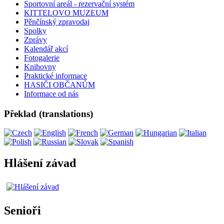
Sportovní areál - rezervační systém
KITTELOVO MUZEUM
Pěnčínský zpravodaj
Spolky
Zprávy
Kalendář akcí
Fotogalerie
Knihovny
Praktické informace
HASIČI OBČANŮM
Informace od nás
Překlad (translations)
Hlášení závad
Senioři