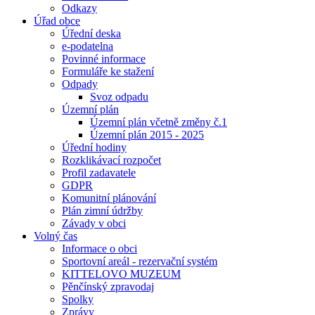
Odkazy
Úřad obce
Úřední deska
e-podatelna
Povinné informace
Formuláře ke stažení
Odpady
Svoz odpadu
Územní plán
Územní plán včetně změny č.1
Územní plán 2015 - 2025
Úřední hodiny
Rozklikávací rozpočet
Profil zadavatele
GDPR
Komunitní plánování
Plán zimní údržby
Závady v obci
Volný čas
Informace o obci
Sportovní areál - rezervační systém
KITTELOVO MUZEUM
Pěnčínský zpravodaj
Spolky
Zprávy