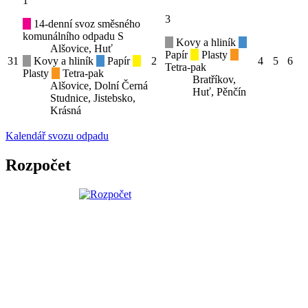
1
3
14-denní svoz směsného
komunálního odpadu S
Kovy a hliník
Alšovice, Huť
Papír
Plasty
31
Kovy a hliník
Papír
2
4
5
6
Tetra-pak
Plasty
Tetra-pak
Bratříkov,
Alšovice, Dolní Černá
Huť, Pěnčín
Studnice, Jistebsko,
Krásná
Kalendář svozu odpadu
Rozpočet