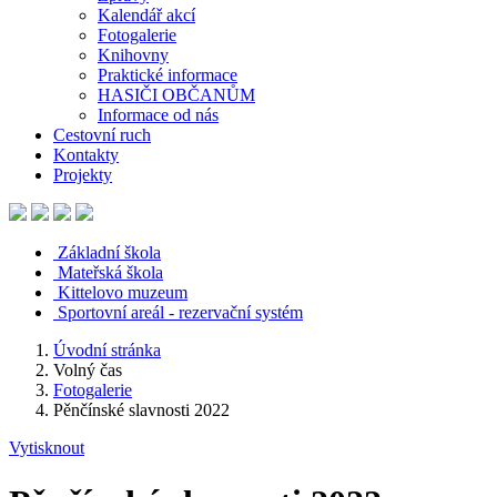
Kalendář akcí
Fotogalerie
Knihovny
Praktické informace
HASIČI OBČANŮM
Informace od nás
Cestovní ruch
Kontakty
Projekty
Základní škola
Mateřská škola
Kittelovo muzeum
Sportovní areál - rezervační systém
Úvodní stránka
Volný čas
Fotogalerie
Pěnčínské slavnosti 2022
Vytisknout