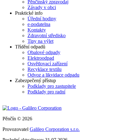
Pěnčínský zpravodaj
Závady v obci
Praktické info
Úřední hodiny
e-podatelna
Kontakty
Zdravotní středisko
Tipy na výlet
Třídění odpadů
Obalové odpady
Elektroodpad
Osvětlovací zařízení
Recyklace textilu
Odvoz a likvidace odpadu
Zabezpečený přístup
Podklady pro zastupitele
Podklady pro radní
Pěnčín © 2026
Provozovatel
Galileo Corporation s.r.o.
Poslední aktualizace: 31.07.2026