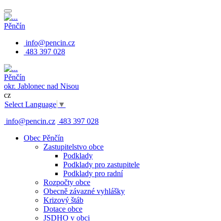
Pěnčín
info@pencin.cz
483 397 028
Pěnčín
okr. Jablonec nad Nisou
cz
Select Language
▼
info@pencin.cz
483 397 028
Obec Pěnčín
Zastupitelstvo obce
Podklady
Podklady pro zastupitele
Podklady pro radní
Rozpočty obce
Obecně závazné vyhlášky
Krizový štáb
Dotace obce
JSDHO v obci