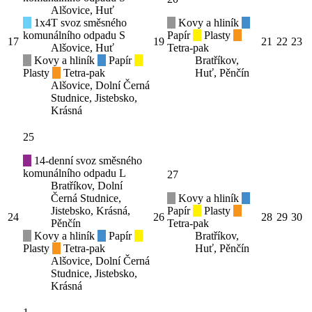
Alšovice, Huť
1x4T svoz směsného
Kovy a hliník
komunálního odpadu S
Papír
Plasty
17
19
21
22
23
Alšovice, Huť
Tetra-pak
Kovy a hliník
Papír
Bratříkov,
Plasty
Tetra-pak
Huť, Pěnčín
Alšovice, Dolní Černá
Studnice, Jistebsko,
Krásná
25
14-denní svoz směsného
komunálního odpadu L
27
Bratříkov, Dolní
Černá Studnice,
Kovy a hliník
Jistebsko, Krásná,
Papír
Plasty
24
26
28
29
30
Pěnčín
Tetra-pak
Kovy a hliník
Papír
Bratříkov,
Plasty
Tetra-pak
Huť, Pěnčín
Alšovice, Dolní Černá
Studnice, Jistebsko,
Krásná