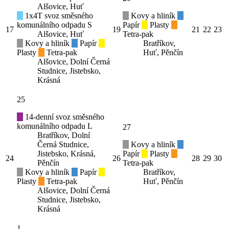
Alšovice, Huť
1x4T svoz směsného
Kovy a hliník
komunálního odpadu S
Papír
Plasty
17
19
21
22
23
Alšovice, Huť
Tetra-pak
Kovy a hliník
Papír
Bratříkov,
Plasty
Tetra-pak
Huť, Pěnčín
Alšovice, Dolní Černá
Studnice, Jistebsko,
Krásná
25
14-denní svoz směsného
komunálního odpadu L
27
Bratříkov, Dolní
Černá Studnice,
Kovy a hliník
Jistebsko, Krásná,
Papír
Plasty
24
26
28
29
30
Pěnčín
Tetra-pak
Kovy a hliník
Papír
Bratříkov,
Plasty
Tetra-pak
Huť, Pěnčín
Alšovice, Dolní Černá
Studnice, Jistebsko,
Krásná
1