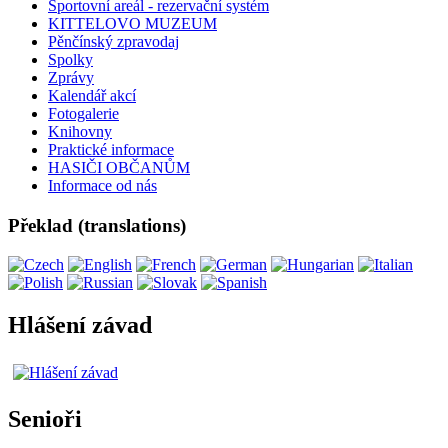
Sportovní areál - rezervační systém
KITTELOVO MUZEUM
Pěnčínský zpravodaj
Spolky
Zprávy
Kalendář akcí
Fotogalerie
Knihovny
Praktické informace
HASIČI OBČANŮM
Informace od nás
Překlad (translations)
Hlášení závad
Senioři