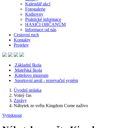
Kalendář akcí
Fotogalerie
Knihovny
Praktické informace
HASIČI OBČANŮM
Informace od nás
Cestovní ruch
Kontakty
Projekty
Základní škola
Mateřská škola
Kittelovo muzeum
Sportovní areál - rezervační systém
Úvodní stránka
Volný čas
Zprávy
Nábytek ze světa Kingdom Come naživo
Vytisknout