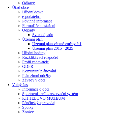
Odkazy
Úřad obce
Úřední deska
e-podatelna
Povinné informace
Formuláře ke stažení
Odpady
Svoz odpadu
Územní plán
Územní plán včetně změny č.1
Územní plán 2015 - 2025
Úřední hodiny
Rozklikávací rozpočet
Profil zadavatele
GDPR
Komunitní plánování
Plán zimní údržby
Závady v obci
Volný čas
Informace o obci
Sportovní areál - rezervační systém
KITTELOVO MUZEUM
Pěnčínský zpravodaj
Spolky
Zprávy