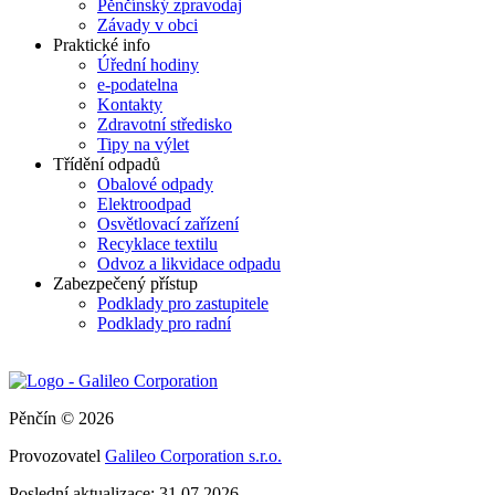
Pěnčínský zpravodaj
Závady v obci
Praktické info
Úřední hodiny
e-podatelna
Kontakty
Zdravotní středisko
Tipy na výlet
Třídění odpadů
Obalové odpady
Elektroodpad
Osvětlovací zařízení
Recyklace textilu
Odvoz a likvidace odpadu
Zabezpečený přístup
Podklady pro zastupitele
Podklady pro radní
Pěnčín © 2026
Provozovatel
Galileo Corporation s.r.o.
Poslední aktualizace: 31.07.2026