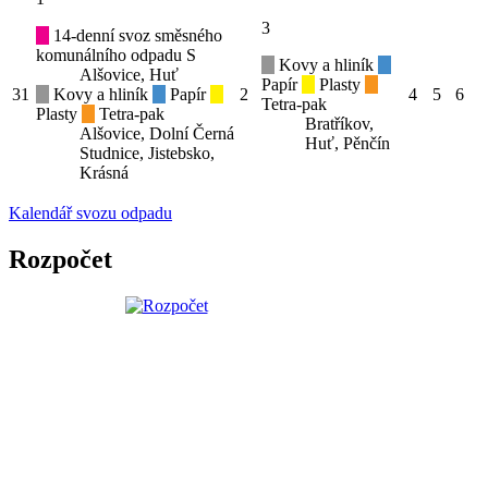
3
14-denní svoz směsného
komunálního odpadu S
Kovy a hliník
Alšovice, Huť
Papír
Plasty
31
Kovy a hliník
Papír
2
4
5
6
Tetra-pak
Plasty
Tetra-pak
Bratříkov,
Alšovice, Dolní Černá
Huť, Pěnčín
Studnice, Jistebsko,
Krásná
Kalendář svozu odpadu
Rozpočet