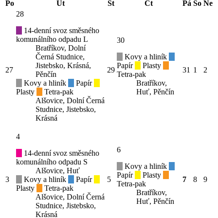
Po
Út
St
Čt
Pá
So
Ne
28
14-denní svoz směsného
komunálního odpadu L
30
Bratříkov, Dolní
Černá Studnice,
Kovy a hliník
Jistebsko, Krásná,
Papír
Plasty
27
29
31
1
2
Pěnčín
Tetra-pak
Kovy a hliník
Papír
Bratříkov,
Plasty
Tetra-pak
Huť, Pěnčín
Alšovice, Dolní Černá
Studnice, Jistebsko,
Krásná
4
6
14-denní svoz směsného
komunálního odpadu S
Kovy a hliník
Alšovice, Huť
Papír
Plasty
3
Kovy a hliník
Papír
5
7
8
9
Tetra-pak
Plasty
Tetra-pak
Bratříkov,
Alšovice, Dolní Černá
Huť, Pěnčín
Studnice, Jistebsko,
Krásná