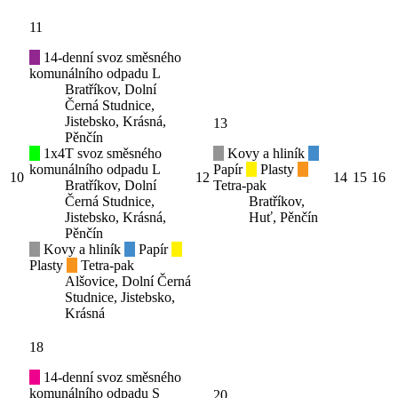
11
14-denní svoz směsného
komunálního odpadu L
Bratříkov, Dolní
Černá Studnice,
Jistebsko, Krásná,
13
Pěnčín
1x4T svoz směsného
Kovy a hliník
komunálního odpadu L
Papír
Plasty
10
12
14
15
16
Bratříkov, Dolní
Tetra-pak
Černá Studnice,
Bratříkov,
Jistebsko, Krásná,
Huť, Pěnčín
Pěnčín
Kovy a hliník
Papír
Plasty
Tetra-pak
Alšovice, Dolní Černá
Studnice, Jistebsko,
Krásná
18
14-denní svoz směsného
komunálního odpadu S
20