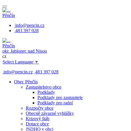
Pěnčín
info@pencin.cz
483 397 028
Pěnčín
okr. Jablonec nad Nisou
cz
Select Language
▼
info@pencin.cz
483 397 028
Obec Pěnčín
Zastupitelstvo obce
Podklady
Podklady pro zastupitele
Podklady pro radní
Rozpočty obce
Obecně závazné vyhlášky
Krizový štáb
Dotace obce
JSDHO v obci