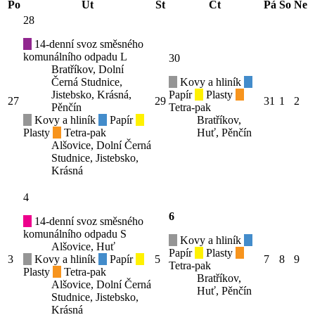
Po
Út
St
Čt
Pá
So
Ne
28
14-denní svoz směsného
komunálního odpadu L
30
Bratříkov, Dolní
Černá Studnice,
Kovy a hliník
Jistebsko, Krásná,
Papír
Plasty
27
29
31
1
2
Pěnčín
Tetra-pak
Kovy a hliník
Papír
Bratříkov,
Plasty
Tetra-pak
Huť, Pěnčín
Alšovice, Dolní Černá
Studnice, Jistebsko,
Krásná
4
6
14-denní svoz směsného
komunálního odpadu S
Kovy a hliník
Alšovice, Huť
Papír
Plasty
3
Kovy a hliník
Papír
5
7
8
9
Tetra-pak
Plasty
Tetra-pak
Bratříkov,
Alšovice, Dolní Černá
Huť, Pěnčín
Studnice, Jistebsko,
Krásná