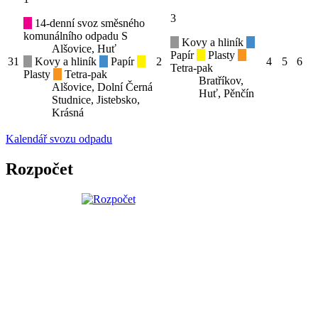
3
14-denní svoz směsného
komunálního odpadu S
Kovy a hliník
Alšovice, Huť
Papír
Plasty
31
Kovy a hliník
Papír
2
4
5
6
Tetra-pak
Plasty
Tetra-pak
Bratříkov,
Alšovice, Dolní Černá
Huť, Pěnčín
Studnice, Jistebsko,
Krásná
Kalendář svozu odpadu
Rozpočet