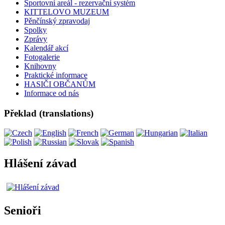
Sportovní areál - rezervační systém
KITTELOVO MUZEUM
Pěnčínský zpravodaj
Spolky
Zprávy
Kalendář akcí
Fotogalerie
Knihovny
Praktické informace
HASIČI OBČANŮM
Informace od nás
Překlad (translations)
Hlášení závad
Senioři