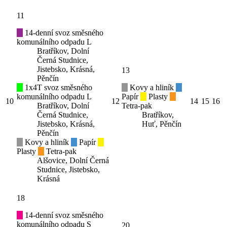
11
14-denní svoz směsného
komunálního odpadu L
Bratříkov, Dolní
Černá Studnice,
Jistebsko, Krásná,
13
Pěnčín
1x4T svoz směsného
Kovy a hliník
komunálního odpadu L
Papír
Plasty
10
12
14
15
16
Bratříkov, Dolní
Tetra-pak
Černá Studnice,
Bratříkov,
Jistebsko, Krásná,
Huť, Pěnčín
Pěnčín
Kovy a hliník
Papír
Plasty
Tetra-pak
Alšovice, Dolní Černá
Studnice, Jistebsko,
Krásná
18
14-denní svoz směsného
komunálního odpadu S
20