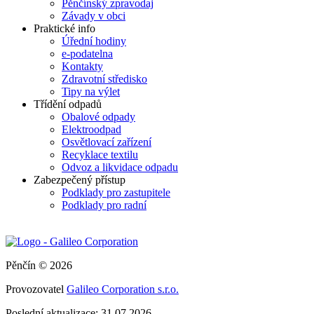
Pěnčínský zpravodaj
Závady v obci
Praktické info
Úřední hodiny
e-podatelna
Kontakty
Zdravotní středisko
Tipy na výlet
Třídění odpadů
Obalové odpady
Elektroodpad
Osvětlovací zařízení
Recyklace textilu
Odvoz a likvidace odpadu
Zabezpečený přístup
Podklady pro zastupitele
Podklady pro radní
Pěnčín © 2026
Provozovatel
Galileo Corporation s.r.o.
Poslední aktualizace: 31.07.2026