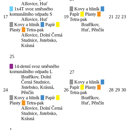
Alšovice, Huť
1x4T svoz směsného
Kovy a hliník
komunálního odpadu S
Papír
Plasty
17
19
21
22
23
Alšovice, Huť
Tetra-pak
Kovy a hliník
Papír
Bratříkov,
Plasty
Tetra-pak
Huť, Pěnčín
Alšovice, Dolní Černá
Studnice, Jistebsko,
Krásná
25
14-denní svoz směsného
komunálního odpadu L
27
Bratříkov, Dolní
Černá Studnice,
Kovy a hliník
Jistebsko, Krásná,
Papír
Plasty
24
26
28
29
30
Pěnčín
Tetra-pak
Kovy a hliník
Papír
Bratříkov,
Plasty
Tetra-pak
Huť, Pěnčín
Alšovice, Dolní Černá
Studnice, Jistebsko,
Krásná
1