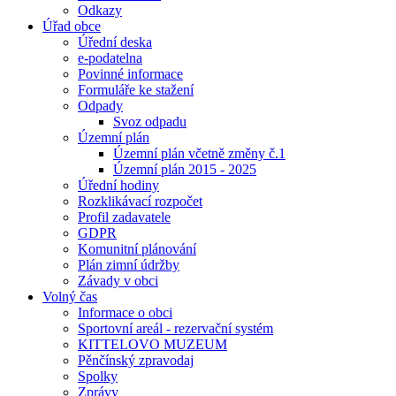
Odkazy
Úřad obce
Úřední deska
e-podatelna
Povinné informace
Formuláře ke stažení
Odpady
Svoz odpadu
Územní plán
Územní plán včetně změny č.1
Územní plán 2015 - 2025
Úřední hodiny
Rozklikávací rozpočet
Profil zadavatele
GDPR
Komunitní plánování
Plán zimní údržby
Závady v obci
Volný čas
Informace o obci
Sportovní areál - rezervační systém
KITTELOVO MUZEUM
Pěnčínský zpravodaj
Spolky
Zprávy