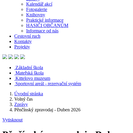
Kalendář akcí
Fotogalerie
Knihovny
Praktické informace
HASIČI OBČANŮM
Informace od nás
Cestovní ruch
Kontakty
Projekty
Základní škola
Mateřská škola
Kittelovo muzeum
Sportovní areál - rezervační systém
Úvodní stránka
Volný čas
Zprávy
Pěnčínský zpravodaj - Duben 2026
Vytisknout