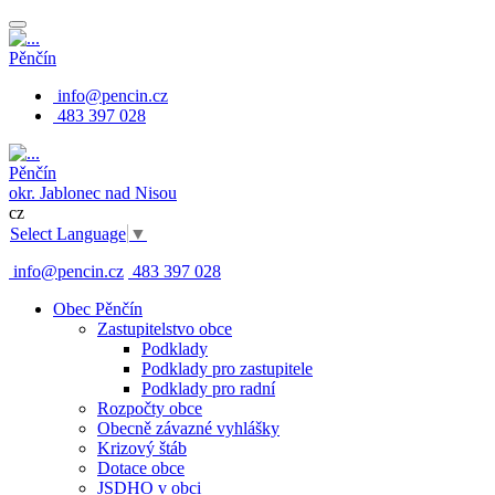
Pěnčín
info@pencin.cz
483 397 028
Pěnčín
okr. Jablonec nad Nisou
cz
Select Language
▼
info@pencin.cz
483 397 028
Obec Pěnčín
Zastupitelstvo obce
Podklady
Podklady pro zastupitele
Podklady pro radní
Rozpočty obce
Obecně závazné vyhlášky
Krizový štáb
Dotace obce
JSDHO v obci